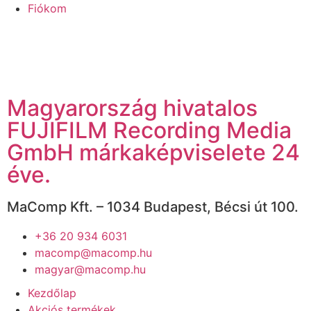
Fiókom
Magyarország hivatalos
FUJIFILM Recording Media
GmbH márkaképviselete 24
éve.
MaComp Kft. – 1034 Budapest, Bécsi út 100.
+36 20 934 6031
macomp@macomp.hu
magyar@macomp.hu
Kezdőlap
Akciós termékek